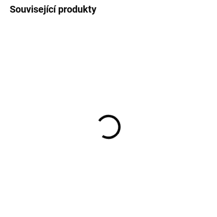
Související produkty
TIP
SKLADEM
SKLADEM
FRIZZANTE Hibernal,
Dřevěné srdce Všechno
Vinařství Krist
nejlepší!
265 Kč
99 Kč
Do košíku
Do košíku